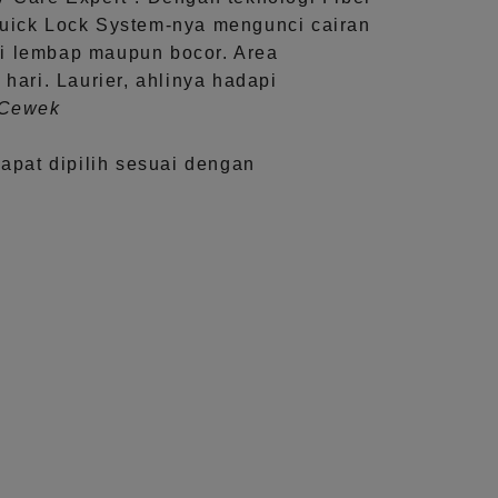
uick Lock System
-nya mengunci cairan
i lembap maupun bocor. Area
 hari.
Laurier, ahlinya hadapi
aCewek
dapat dipilih sesuai dengan