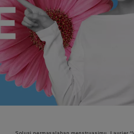
Solusi permasalahan menstruasimu, Laurier
“