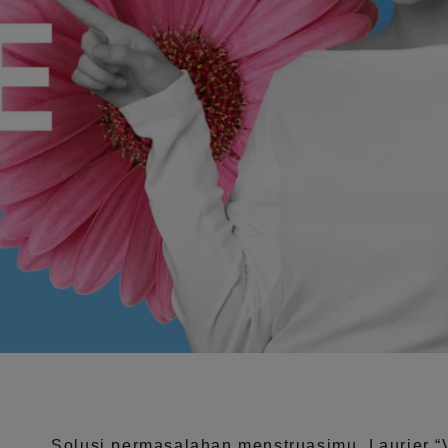
Solusi permasalahan menstruasimu, Laurier
“