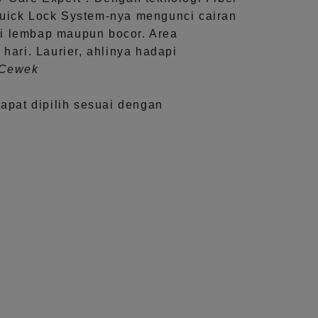
uick Lock System
-nya mengunci cairan
i lembap maupun bocor. Area
 hari.
Laurier, ahlinya hadapi
aCewek
dapat dipilih sesuai dengan