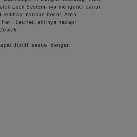
uick Lock System
-nya mengunci cairan
i lembap maupun bocor. Area
 hari.
Laurier, ahlinya hadapi
aCewek
dapat dipilih sesuai dengan