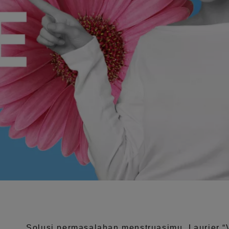
Solusi permasalahan menstruasimu, Laurier
“