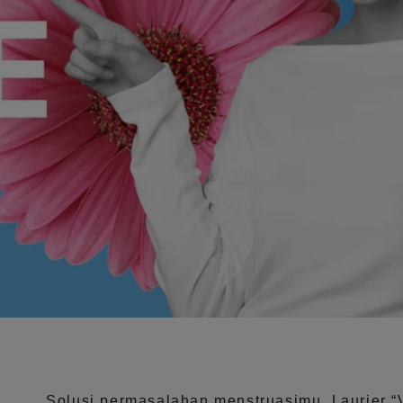
Solusi permasalahan menstruasimu, Laurier
“