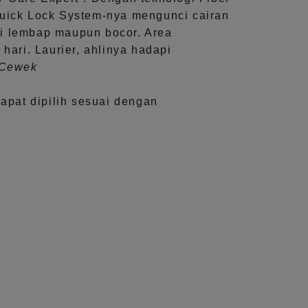
uick Lock System
-nya mengunci cairan
i lembap maupun bocor. Area
 hari.
Laurier, ahlinya hadapi
aCewek
dapat dipilih sesuai dengan