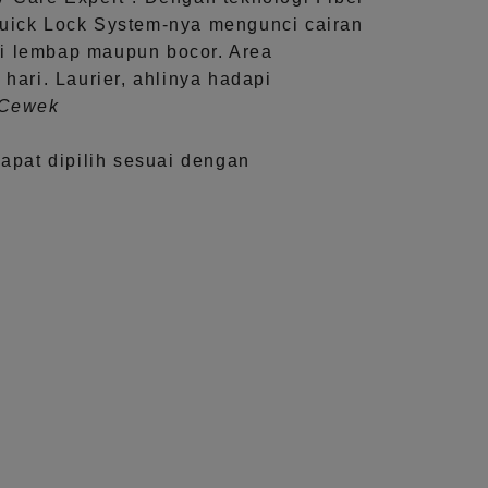
uick Lock System
-nya mengunci cairan
i lembap maupun bocor. Area
 hari.
Laurier, ahlinya hadapi
aCewek
dapat dipilih sesuai dengan