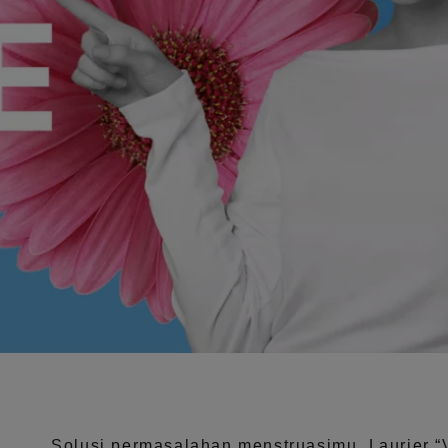
Solusi permasalahan menstruasimu, Laurier
“