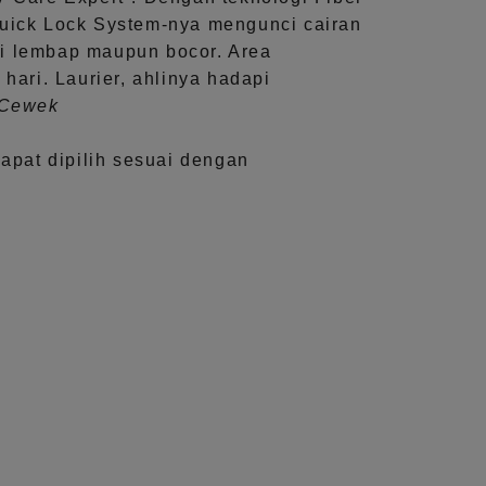
uick Lock System
-nya mengunci cairan
i lembap maupun bocor. Area
 hari.
Laurier, ahlinya hadapi
aCewek
dapat dipilih sesuai dengan