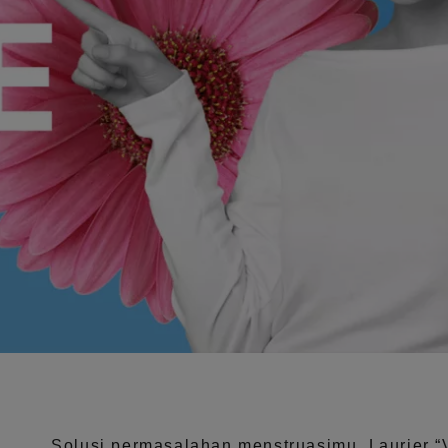
Solusi permasalahan menstruasimu, Laurier
“