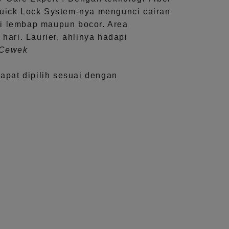
uick Lock System
-nya mengunci cairan
i lembap maupun bocor. Area
 hari.
Laurier, ahlinya hadapi
aCewek
dapat dipilih sesuai dengan