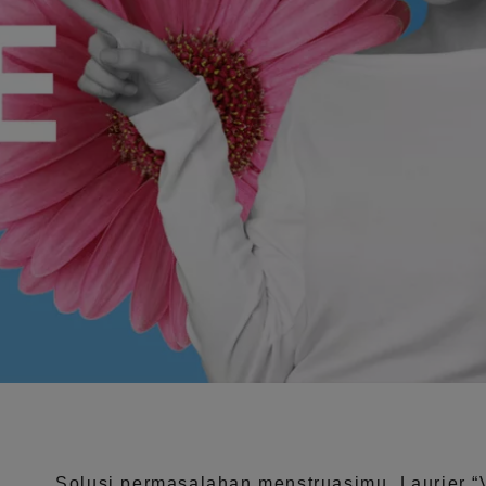
Solusi permasalahan menstruasimu, Laurier
“