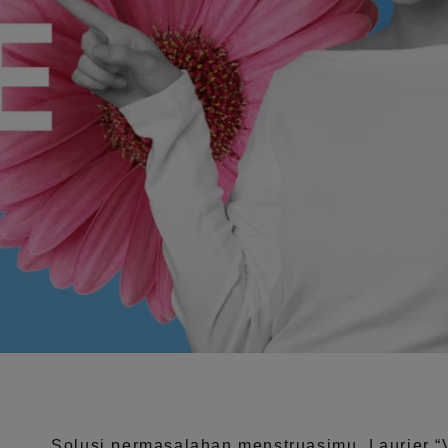
Solusi permasalahan menstruasimu, Laurier
“