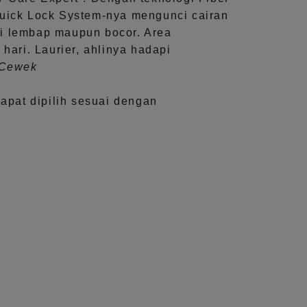
uick Lock System
-nya mengunci cairan
i lembap maupun bocor. Area
 hari.
Laurier, ahlinya hadapi
aCewek
dapat dipilih sesuai dengan