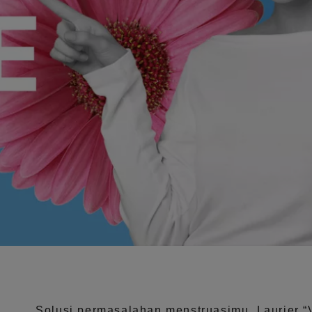
Solusi permasalahan menstruasimu, Laurier
“