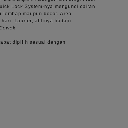
uick Lock System
-nya mengunci cairan
i lembap maupun bocor. Area
 hari.
Laurier, ahlinya hadapi
aCewek
dapat dipilih sesuai dengan