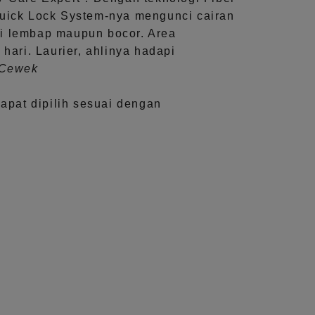
uick Lock System
-nya mengunci cairan
i lembap maupun bocor. Area
 hari.
Laurier, ahlinya hadapi
aCewek
dapat dipilih sesuai dengan