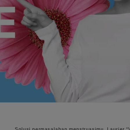
Solusi permasalahan menstruasimu, Laurier
“