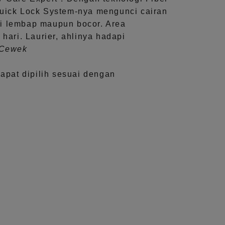
uick Lock System
-nya mengunci cairan
i lembap maupun bocor. Area
 hari.
Laurier, ahlinya hadapi
aCewek
dapat dipilih sesuai dengan