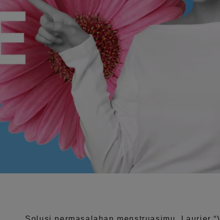
Solusi permasalahan menstruasimu, Laurier
“