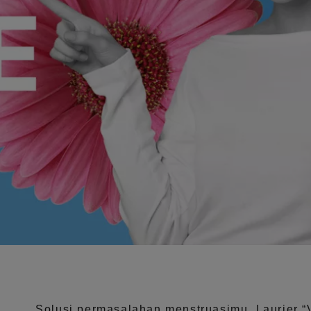
Solusi permasalahan menstruasimu, Laurier
“