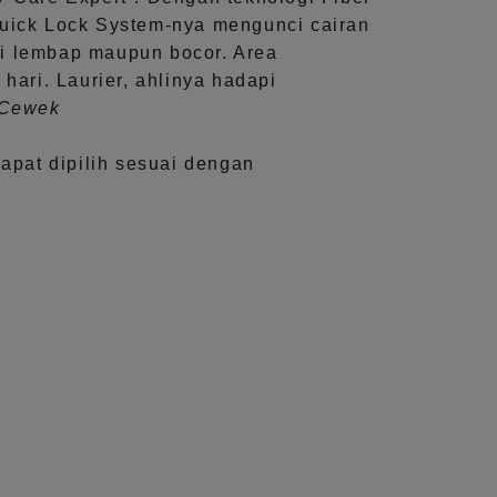
uick Lock System
-nya mengunci cairan
i lembap maupun bocor. Area
 hari.
Laurier, ahlinya hadapi
aCewek
dapat dipilih sesuai dengan