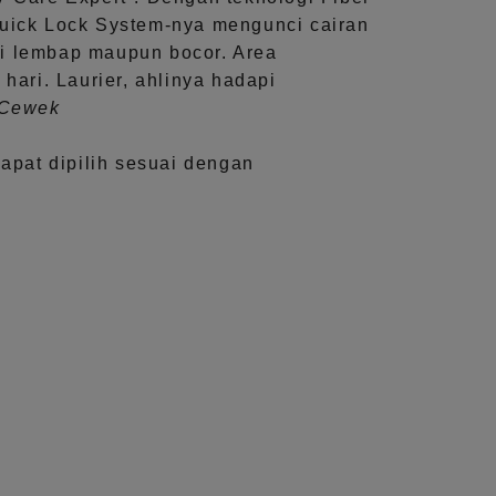
uick Lock System
-nya mengunci cairan
i lembap maupun bocor. Area
 hari.
Laurier, ahlinya hadapi
aCewek
dapat dipilih sesuai dengan