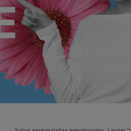
Solusi permasalahan menstruasimu, Laurier
“