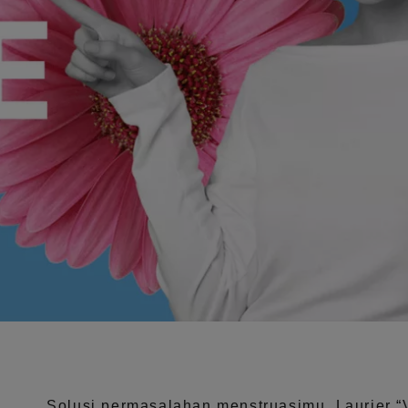
Solusi permasalahan menstruasimu, Laurier
“