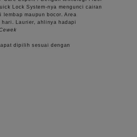
uick Lock System
-nya mengunci cairan
i lembap maupun bocor. Area
 hari.
Laurier, ahlinya hadapi
aCewek
dapat dipilih sesuai dengan