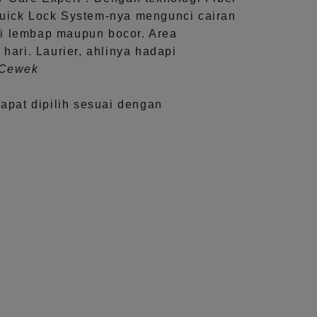
uick Lock System
-nya mengunci cairan
i lembap maupun bocor. Area
 hari.
Laurier, ahlinya hadapi
aCewek
dapat dipilih sesuai dengan