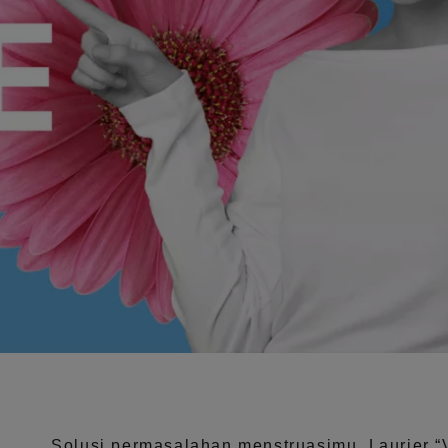
Solusi permasalahan menstruasimu, Laurier
“