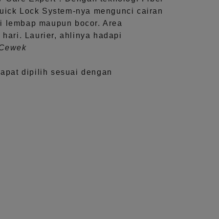
uick Lock System
-nya mengunci cairan
i lembap maupun bocor. Area
 hari.
Laurier, ahlinya hadapi
aCewek
dapat dipilih sesuai dengan