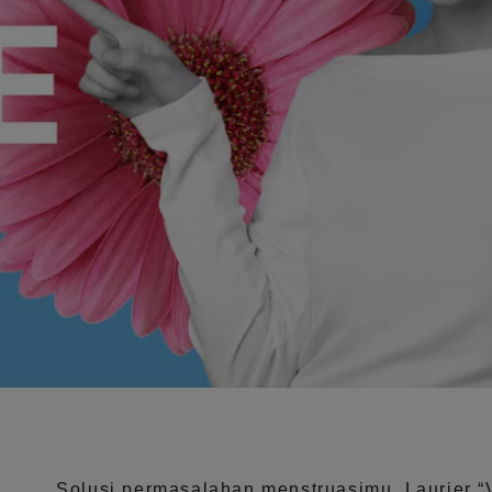
Solusi permasalahan menstruasimu, Laurier
“