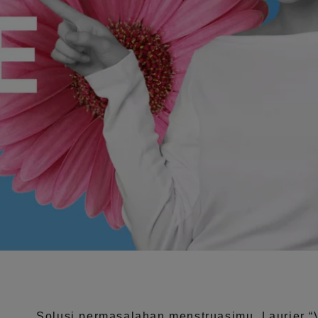
Solusi permasalahan menstruasimu, Laurier
“