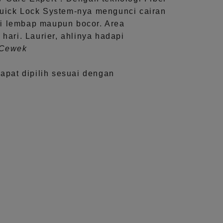
uick Lock System
-nya mengunci cairan
i lembap maupun bocor. Area
 hari.
Laurier, ahlinya hadapi
aCewek
dapat dipilih sesuai dengan