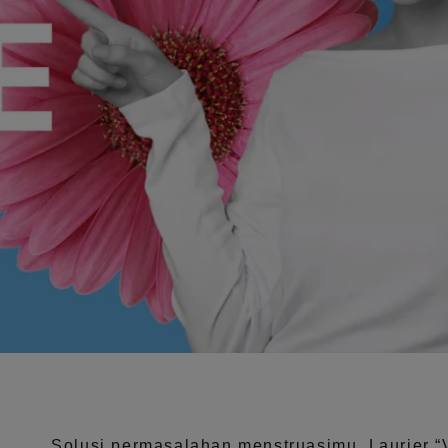
Solusi permasalahan menstruasimu, Laurier
“