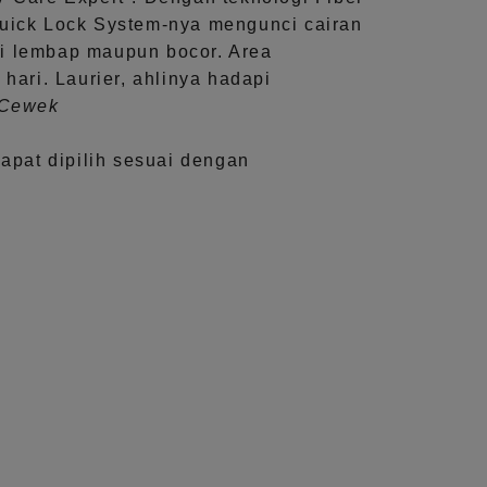
uick Lock System
-nya mengunci cairan
i lembap maupun bocor. Area
 hari.
Laurier, ahlinya hadapi
aCewek
dapat dipilih sesuai dengan