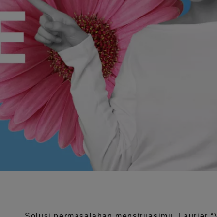
Solusi permasalahan menstruasimu, Laurier
“