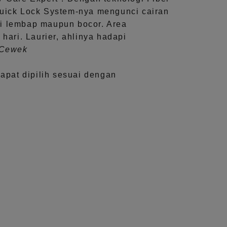
uick Lock System
-nya mengunci cairan
i lembap maupun bocor. Area
 hari.
Laurier, ahlinya hadapi
aCewek
dapat dipilih sesuai dengan