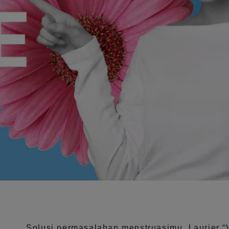
Solusi permasalahan menstruasimu, Laurier
“