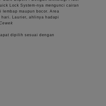
uick Lock System
-nya mengunci cairan
i lembap maupun bocor. Area
 hari.
Laurier, ahlinya hadapi
aCewek
dapat dipilih sesuai dengan