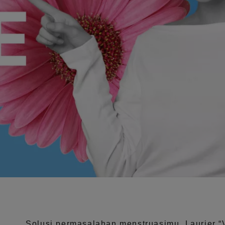
Solusi permasalahan menstruasimu, Laurier
“