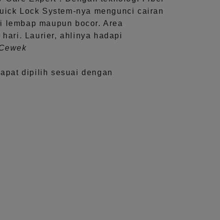
uick Lock System
-nya mengunci cairan
i lembap maupun bocor. Area
 hari.
Laurier, ahlinya hadapi
aCewek
dapat dipilih sesuai dengan