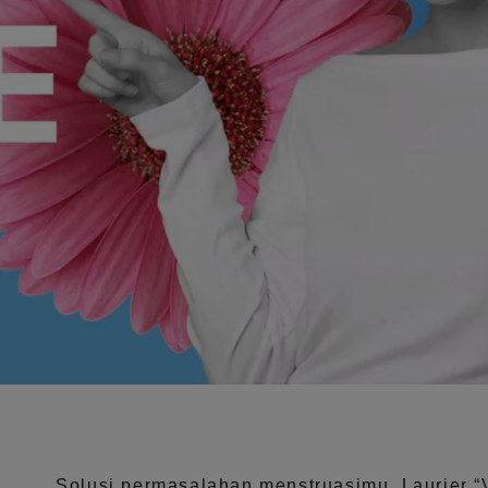
Solusi permasalahan menstruasimu, Laurier
“