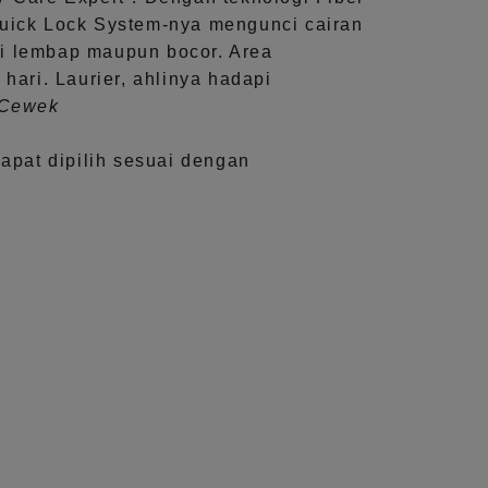
uick Lock System
-nya mengunci cairan
i lembap maupun bocor. Area
 hari.
Laurier, ahlinya hadapi
aCewek
dapat dipilih sesuai dengan